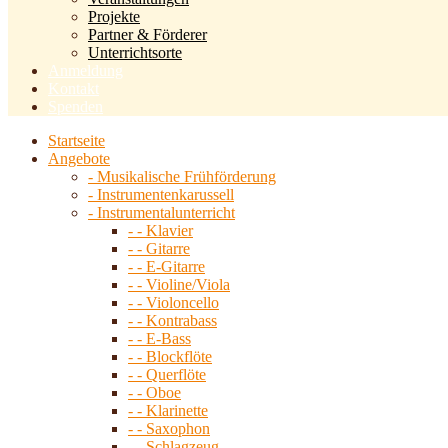
Projekte
Partner & Förderer
Unterrichtsorte
Anmeldung
Kontakt
Spenden
Startseite
Angebote
- Musikalische Frühförderung
- Instrumentenkarussell
- Instrumentalunterricht
- - Klavier
- - Gitarre
- - E-Gitarre
- - Violine/Viola
- - Violoncello
- - Kontrabass
- - E-Bass
- - Blockflöte
- - Querflöte
- - Oboe
- - Klarinette
- - Saxophon
- - Schlagzeug