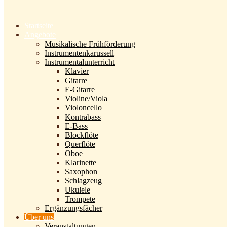
Startseite
Angebote
Musikalische Frühförderung
Instrumentenkarussell
Instrumentalunterricht
Klavier
Gitarre
E-Gitarre
Violine/Viola
Violoncello
Kontrabass
E-Bass
Blockflöte
Querflöte
Oboe
Klarinette
Saxophon
Schlagzeug
Ukulele
Trompete
Ergänzungsfächer
Über uns
Veranstaltungen