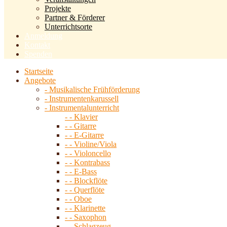
Projekte
Partner & Förderer
Unterrichtsorte
Anmeldung
Kontakt
Spenden
Startseite
Angebote
- Musikalische Frühförderung
- Instrumentenkarussell
- Instrumentalunterricht
- - Klavier
- - Gitarre
- - E-Gitarre
- - Violine/Viola
- - Violoncello
- - Kontrabass
- - E-Bass
- - Blockflöte
- - Querflöte
- - Oboe
- - Klarinette
- - Saxophon
- - Schlagzeug