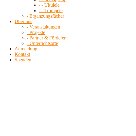
- - Ukulele
- - Trompete
- Ergänzungsfächer
Über uns
- Veranstaltungen
- Projekte
- Partner & Förderer
- Unterrichtsorte
Anmeldung
Kontakt
Spenden