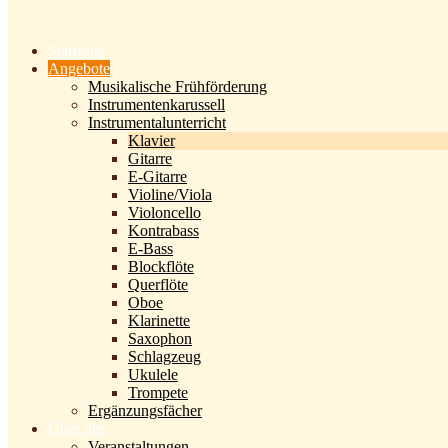
Startseite
Angebote
Musikalische Frühförderung
Instrumentenkarussell
Instrumentalunterricht
Klavier
Gitarre
E-Gitarre
Violine/Viola
Violoncello
Kontrabass
E-Bass
Blockflöte
Querflöte
Oboe
Klarinette
Saxophon
Schlagzeug
Ukulele
Trompete
Ergänzungsfächer
Über uns
Veranstaltungen