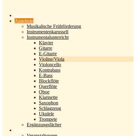
Startseite
Angebote
Musikalische Frühförderung
Instrumentenkarussell
Instrumentalunterricht
Klavier
Gitarre
E-Gitarre
Violine/Viola
Violoncello
Kontrabass
E-Bass
Blockflöte
Querflöte
Oboe
Klarinette
Saxophon
Schlagzeug
Ukulele
Trompete
Ergänzungsfächer
Über uns
Veranstaltungen