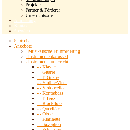
Projekte
Partner & Förderer
Unterrichtsorte
Anmeldung
Kontakt
Spenden
Startseite
Angebote
- Musikalische Frühförderung
- Instrumentenkarussell
- Instrumentalunterricht
- - Klavier
- - Gitarre
- - E-Gitarre
- - Violine/Viola
- - Violoncello
- - Kontrabass
- - E-Bass
- - Blockflöte
- - Querflöte
- - Oboe
- - Klarinette
- - Saxophon
- - Schlagzeug