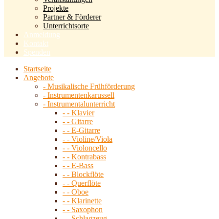
Projekte
Partner & Förderer
Unterrichtsorte
Anmeldung
Kontakt
Spenden
Startseite
Angebote
- Musikalische Frühförderung
- Instrumentenkarussell
- Instrumentalunterricht
- - Klavier
- - Gitarre
- - E-Gitarre
- - Violine/Viola
- - Violoncello
- - Kontrabass
- - E-Bass
- - Blockflöte
- - Querflöte
- - Oboe
- - Klarinette
- - Saxophon
- - Schlagzeug