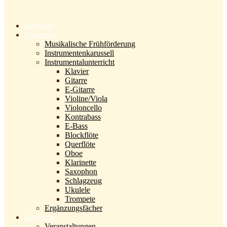
Startseite
Angebote
Musikalische Frühförderung
Instrumentenkarussell
Instrumentalunterricht
Klavier
Gitarre
E-Gitarre
Violine/Viola
Violoncello
Kontrabass
E-Bass
Blockflöte
Querflöte
Oboe
Klarinette
Saxophon
Schlagzeug
Ukulele
Trompete
Ergänzungsfächer
Über uns
Veranstaltungen