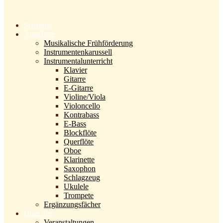
Startseite
Angebote
Musikalische Frühförderung
Instrumentenkarussell
Instrumentalunterricht
Klavier
Gitarre
E-Gitarre
Violine/Viola
Violoncello
Kontrabass
E-Bass
Blockflöte
Querflöte
Oboe
Klarinette
Saxophon
Schlagzeug
Ukulele
Trompete
Ergänzungsfächer
Über uns
Veranstaltungen