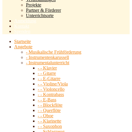
Projekte
Partner & Förderer
Unterrichtsorte
Anmeldung
Kontakt
Spenden
Startseite
Angebote
- Musikalische Frühförderung
- Instrumentenkarussell
- Instrumentalunterricht
- - Klavier
- - Gitarre
- - E-Gitarre
- - Violine/Viola
- - Violoncello
- - Kontrabass
- - E-Bass
- - Blockflöte
- - Querflöte
- - Oboe
- - Klarinette
- - Saxophon
- - Schlagzeug