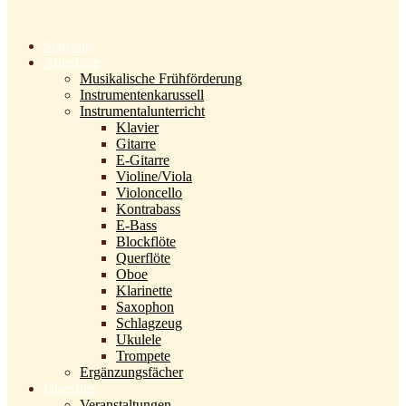
Startseite
Angebote
Musikalische Frühförderung
Instrumentenkarussell
Instrumentalunterricht
Klavier
Gitarre
E-Gitarre
Violine/Viola
Violoncello
Kontrabass
E-Bass
Blockflöte
Querflöte
Oboe
Klarinette
Saxophon
Schlagzeug
Ukulele
Trompete
Ergänzungsfächer
Über uns
Veranstaltungen