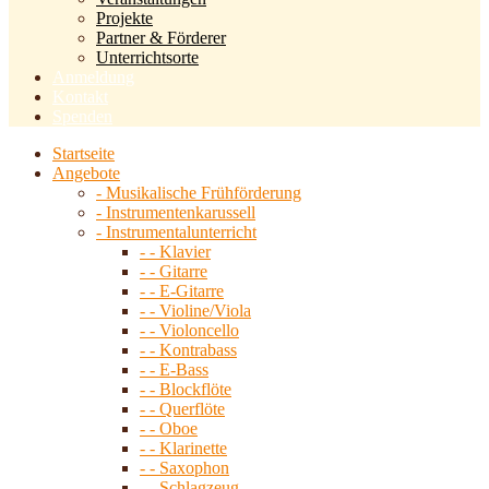
Projekte
Partner & Förderer
Unterrichtsorte
Anmeldung
Kontakt
Spenden
Startseite
Angebote
- Musikalische Frühförderung
- Instrumentenkarussell
- Instrumentalunterricht
- - Klavier
- - Gitarre
- - E-Gitarre
- - Violine/Viola
- - Violoncello
- - Kontrabass
- - E-Bass
- - Blockflöte
- - Querflöte
- - Oboe
- - Klarinette
- - Saxophon
- - Schlagzeug